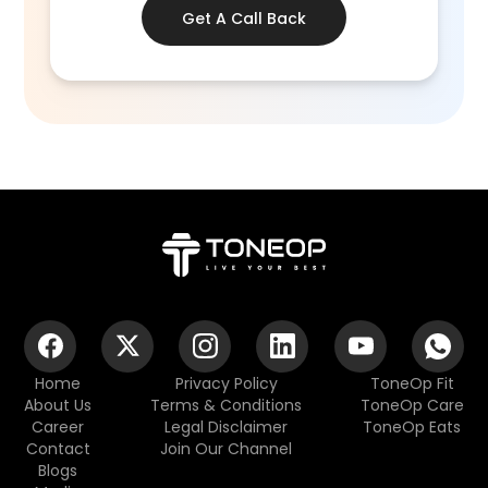
Get A Call Back
Home
Privacy Policy
ToneOp Fit
About Us
Terms & Conditions
ToneOp Care
Career
Legal Disclaimer
ToneOp Eats
Contact
Join Our Channel
Blogs