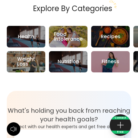
Explore By Categories
Food
Health
Recipes
Intolerance
Weight
Nutrition
Fitness
Loss
What's holding you back from reaching
your health goals?
Connect
Connect with our health experts and get free assistance.
Free